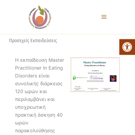
Μετάβαση
στο
περιεχόμενο
Ανο
Προσεχείς Εκπαιδεύσεις
Η εκπαίδευση Master
Practitioner Ιn Eating
Disorders είναι
συνολικής διάρκειας
120 ωρών και
περιλαμβάνει και
υποχρεωτική
πρακτική άσκηση 40
ωρών
παρακολούθησης